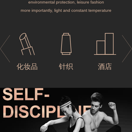
environmental protection, leisure fashion
more importantly, light and constant temperature
易
化妆品
针织
酒店
易
化妆品
针织
酒店