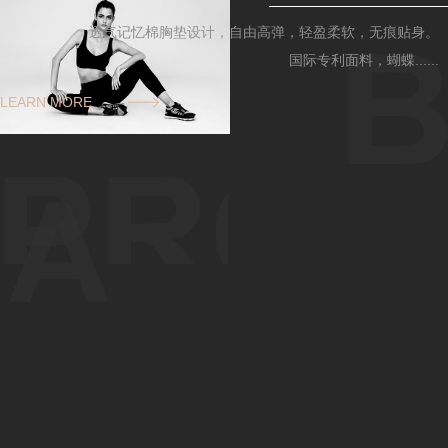
透气记忆棉胸垫设计，自由高弹，轻盈柔软，无痕贴身。
国际专利面料，蝴蝶......
LEARN MORE