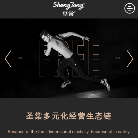
圣棠多元化经营生态链
Because of the four-dimensional elasticity, because ofits safety,