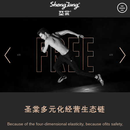
圣棠多元化经营生态链
Because of the four-dimensional elasticity, because ofits safety,