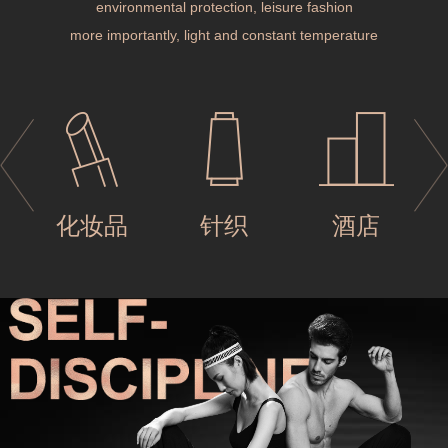
environmental protection, leisure fashion
more importantly, light and constant temperature
易
化妆品
针织
酒店
易
化妆品
针织
酒店