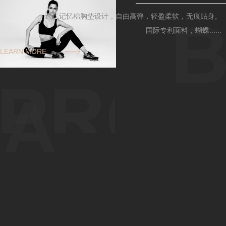
透气记忆棉胸垫设计，自由高弹，轻盈柔软，无痕贴身。
国际专利面料，蝴蝶......
LEARN MORE